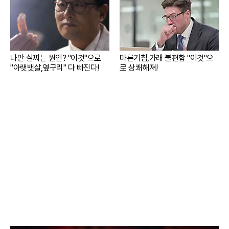
나만 살찌는 원인? "이것"으로
마른기침,가래 불편함 "이것"으
"아랫뱃살,옆구리" 다 빠진다!
로 상쾌해져!