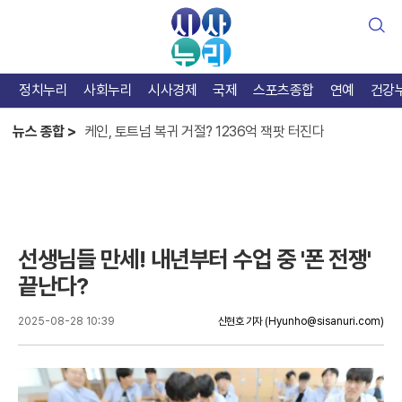
검
색
정치누리
사회누리
시사경제
국제
스포츠종합
연예
건강
한준수 홀로서기엔 아직, 베테랑 김태군 가치 증명
뉴스 종합 >
케인, 토트넘 복귀 거절? 1236억 잭팟 터진다
카스트로 맹타, KIA 반등 열쇠는 테이블세터
한준수 홀로서기엔 아직, 베테랑 김태군 가치 증명
선생님들 만세! 내년부터 수업 중 '폰 전쟁'
끝난다?
2025-08-28 10:39
신현호 기자
(Hyunho@sisanuri.com)