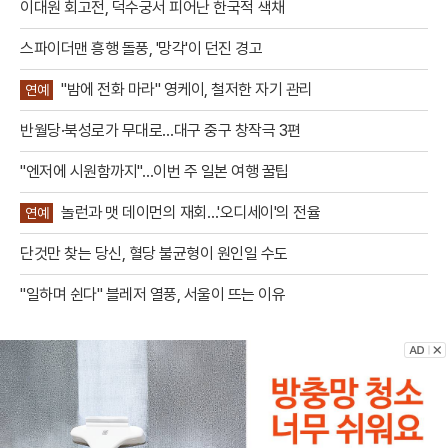
이대원 회고전, 덕수궁서 피어난 한국적 색채
스파이더맨 흥행 돌풍, '망각'이 던진 경고
"밤에 전화 마라" 영케이, 철저한 자기 관리
연예
반월당·북성로가 무대로…대구 중구 창작극 3편
"엔저에 시원함까지"…이번 주 일본 여행 꿀팁
놀런과 맷 데이먼의 재회…'오디세이'의 전율
연예
단것만 찾는 당신, 혈당 불균형이 원인일 수도
"일하며 쉰다" 블레저 열풍, 서울이 뜨는 이유