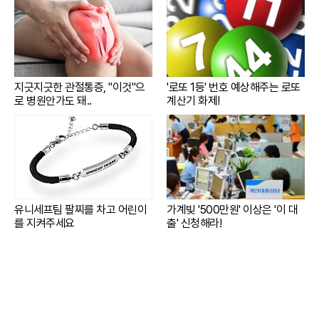
지긋지긋한 관절통증, "이것"으
'로또 1등' 번호 예상해주는 로또
로 병원안가도 돼..
계산기 화제!
유니세프팀 팔찌를 차고 어린이
가계빚 '500만원' 이상은 '이 대
를 지켜주세요
출' 신청해라!