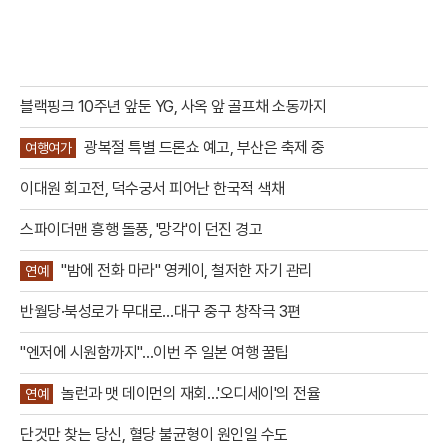
블랙핑크 10주년 앞둔 YG, 사옥 앞 골프채 소동까지
광복절 특별 드론쇼 예고, 부산은 축제 중
여행여가
이대원 회고전, 덕수궁서 피어난 한국적 색채
스파이더맨 흥행 돌풍, '망각'이 던진 경고
"밤에 전화 마라" 영케이, 철저한 자기 관리
연예
반월당·북성로가 무대로…대구 중구 창작극 3편
"엔저에 시원함까지"…이번 주 일본 여행 꿀팁
놀런과 맷 데이먼의 재회…'오디세이'의 전율
연예
단것만 찾는 당신, 혈당 불균형이 원인일 수도