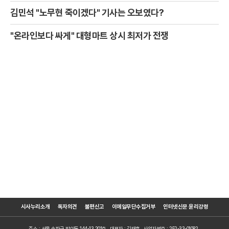
김민석 "노무현 죽이겠다" 기사는 오보였다?
"온라인보다 싸게" 대형마트 상시 최저가 전쟁
시사누리소개
독자의견
불편신고
이메일무단수집거부
인터넷신문 윤리강령
주소 : 서울 송파구 방이동 144-13 201호
대표자 : 김태훈
사업자번호 : 252-33-01082