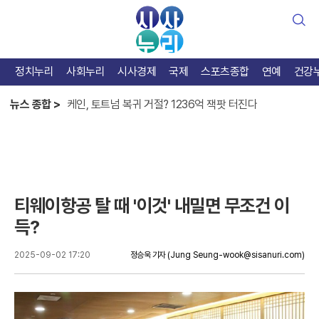
검
색
정치누리
사회누리
시사경제
국제
스포츠종합
연예
건강
한준수 홀로서기엔 아직, 베테랑 김태군 가치 증명
케인, 토트넘 복귀 거절? 1236억 잭팟 터진다
뉴스 종합 >
카스트로 맹타, KIA 반등 열쇠는 테이블세터
한준수 홀로서기엔 아직, 베테랑 김태군 가치 증명
티웨이항공 탈 때 '이것' 내밀면 무조건 이
득?
2025-09-02 17:20
정승욱 기자
(Jung Seung-wook@sisanuri.com)