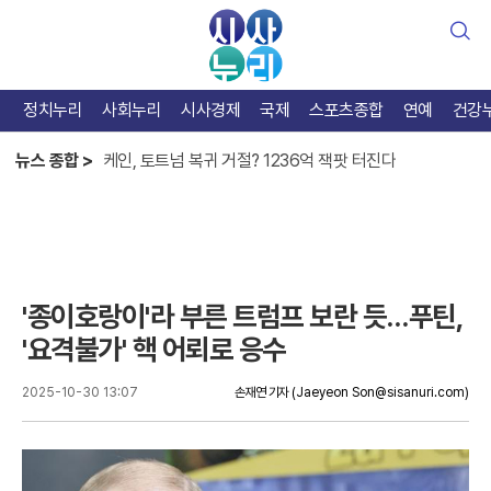
검
색
정치누리
사회누리
시사경제
국제
스포츠종합
연예
건강
한준수 홀로서기엔 아직, 베테랑 김태군 가치 증명
케인, 토트넘 복귀 거절? 1236억 잭팟 터진다
뉴스 종합 >
카스트로 맹타, KIA 반등 열쇠는 테이블세터
한준수 홀로서기엔 아직, 베테랑 김태군 가치 증명
'종이호랑이'라 부른 트럼프 보란 듯…푸틴,
'요격불가' 핵 어뢰로 응수
2025-10-30 13:07
손재연 기자
(Jaeyeon Son@sisanuri.com)