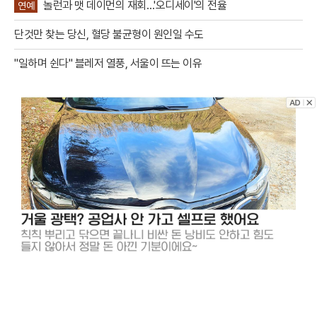
놀런과 맷 데이먼의 재회…'오디세이'의 전율
연예
단것만 찾는 당신, 혈당 불균형이 원인일 수도
"일하며 쉰다" 블레저 열풍, 서울이 뜨는 이유