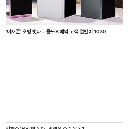
'아재폰' 오명 벗나… 폴드8 예약 고객 절반이 1030
김혜수 '상식 밖 몸매', 비결은 수중 운동?