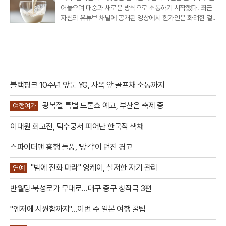
어놓으며 대중과 새로운 방식으로 소통하기 시작했다. 최근
자신의 유튜브 채널에 공개된 영상에서 한가인은 화려한 겉..
블랙핑크 10주년 앞둔 YG, 사옥 앞 골프채 소동까지
광복절 특별 드론쇼 예고, 부산은 축제 중
여행여가
이대원 회고전, 덕수궁서 피어난 한국적 색채
스파이더맨 흥행 돌풍, '망각'이 던진 경고
"밤에 전화 마라" 영케이, 철저한 자기 관리
연예
반월당·북성로가 무대로…대구 중구 창작극 3편
"엔저에 시원함까지"…이번 주 일본 여행 꿀팁