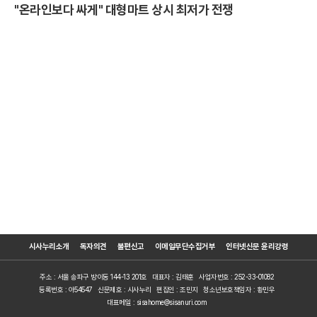
"온라인보다 싸게" 대형마트 상시 최저가 전쟁
시사누리소개
독자의견
불편신고
이메일무단수집거부
인터넷신문 윤리강령
주소 : 서울 송파구 방이동 144-13 201호
대표자 : 김태훈
사업자번호 : 252-33-01082
등록번호 : 아54547
신문제호 : 시사누리
편집인 : 조민지
청소년보호책임자 : 황민우
대표메일 : sisahome@sisanuri.com