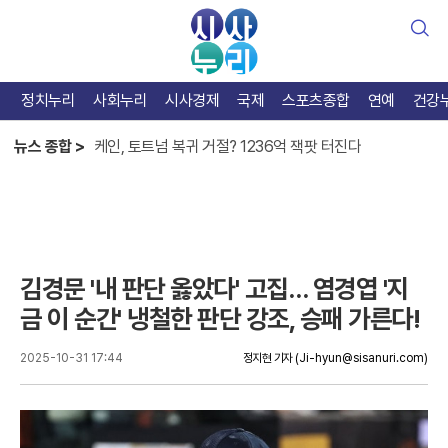
검
색
정치누리
사회누리
시사경제
국제
스포츠종합
연예
건강
한준수 홀로서기엔 아직, 베테랑 김태군 가치 증명
케인, 토트넘 복귀 거절? 1236억 잭팟 터진다
뉴스 종합 >
카스트로 맹타, KIA 반등 열쇠는 테이블세터
한준수 홀로서기엔 아직, 베테랑 김태군 가치 증명
김경문 '내 판단 옳았다' 고집… 염경엽 '지
금 이 순간' 냉철한 판단 강조, 승패 가른다!
2025-10-31 17:44
정지현 기자
(Ji-hyun@sisanuri.com)