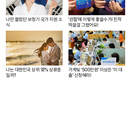
나만 몰랐던 보청기 국가 지원 소
'관절'에 이렇게 좋을수가! 진작
식
먹을걸 그랬어요!
나는 대한민국 상위 몇% 상류층
가계빚 '500만원' 이상은 '이 대
일까?
출' 신청해라!