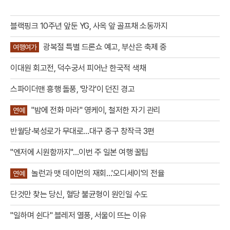
블랙핑크 10주년 앞둔 YG, 사옥 앞 골프채 소동까지
광복절 특별 드론쇼 예고, 부산은 축제 중
여행여가
이대원 회고전, 덕수궁서 피어난 한국적 색채
스파이더맨 흥행 돌풍, '망각'이 던진 경고
"밤에 전화 마라" 영케이, 철저한 자기 관리
연예
반월당·북성로가 무대로…대구 중구 창작극 3편
"엔저에 시원함까지"…이번 주 일본 여행 꿀팁
놀런과 맷 데이먼의 재회…'오디세이'의 전율
연예
단것만 찾는 당신, 혈당 불균형이 원인일 수도
"일하며 쉰다" 블레저 열풍, 서울이 뜨는 이유