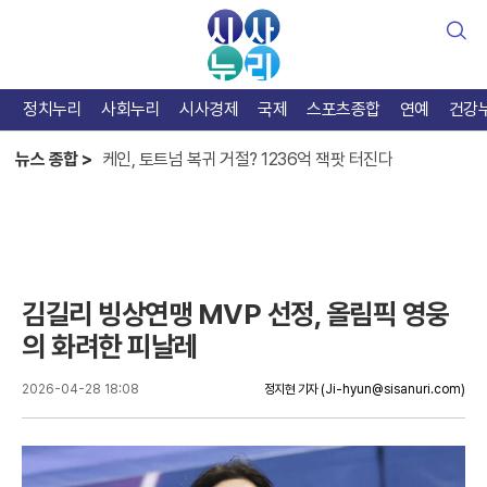
검
색
정치누리
사회누리
시사경제
국제
스포츠종합
연예
건강
한준수 홀로서기엔 아직, 베테랑 김태군 가치 증명
케인, 토트넘 복귀 거절? 1236억 잭팟 터진다
뉴스 종합 >
카스트로 맹타, KIA 반등 열쇠는 테이블세터
한준수 홀로서기엔 아직, 베테랑 김태군 가치 증명
김길리 빙상연맹 MVP 선정, 올림픽 영웅
의 화려한 피날레
2026-04-28 18:08
정지현 기자
(Ji-hyun@sisanuri.com)