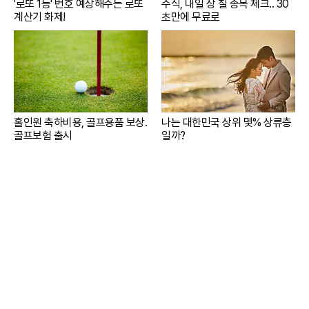
'로또 1등' 번호 예상해주는 로또
주식, 내일 상 칠 종목 체크.. 30
계산기 화제!
초만에 무료로
홀인원 축하비용, 골프용품 보상.
나는 대한민국 상위 몇% 상류층
골프보험 출시
일까?