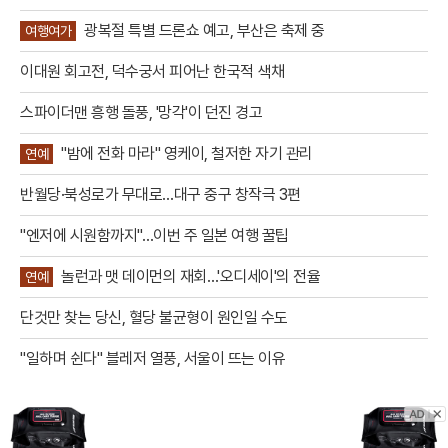
광복절 특별 드론쇼 예고, 부산은 축제 중
여행여가
이대원 회고전, 덕수궁서 피어난 한국적 색채
스파이더맨 흥행 돌풍, '망각'이 던진 경고
"밤에 전화 마라" 영케이, 철저한 자기 관리
연예
반월당·북성로가 무대로…대구 중구 창작극 3편
"엔저에 시원함까지"…이번 주 일본 여행 꿀팁
놀런과 맷 데이먼의 재회…'오디세이'의 전율
연예
단것만 찾는 당신, 혈당 불균형이 원인일 수도
"일하며 쉰다" 블레저 열풍, 서울이 뜨는 이유