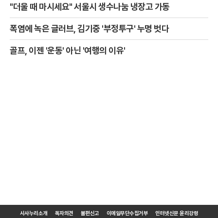
"더울 때 마시세요" 서울시 생수나눔 냉장고 가동
폭염에 녹은 글러브, 김기중 '부정투구' 누명 벗다
골프, 이젠 '운동' 아닌 '여행의 이유'
시사누리소개
독자의견
불편신고
이메일무단수집거부
인터넷신문 윤리강령