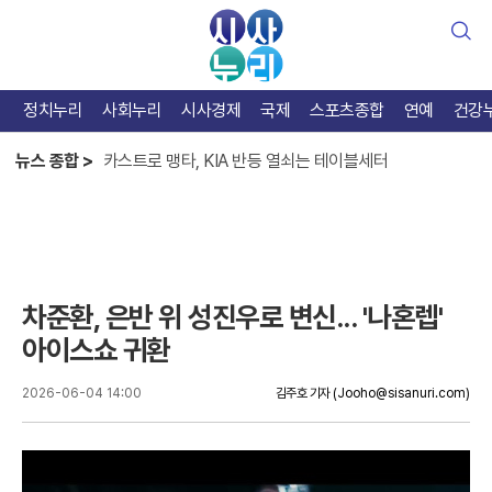
검
색
케인, 토트넘 복귀 거절? 1236억 잭팟 터진다
정치누리
사회누리
시사경제
국제
스포츠종합
연예
건강
카스트로 맹타, KIA 반등 열쇠는 테이블세터
뉴스 종합 >
이강인 없는 아틀레티코, 맨유에 1-2 역전패 충격
케인, 토트넘 복귀 거절? 1236억 잭팟 터진다
차준환, 은반 위 성진우로 변신... '나혼렙'
아이스쇼 귀환
2026-06-04 14:00
김주호 기자
(Jooho@sisanuri.com)