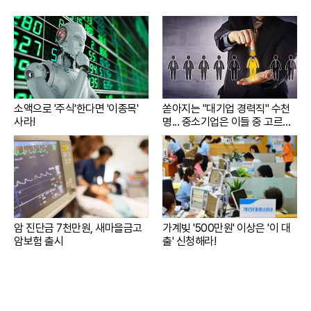
소액으로 '주식'한다면 '이종목'
쏟아지는 "대기업 경력직" 수천
사라!
명... 중소기업은 이들 중 고르면
돼
암 진단금 7천만원, 새마을금고
가계빚 '500만원' 이상은 '이 대
암보험 출시
출' 신청해라!