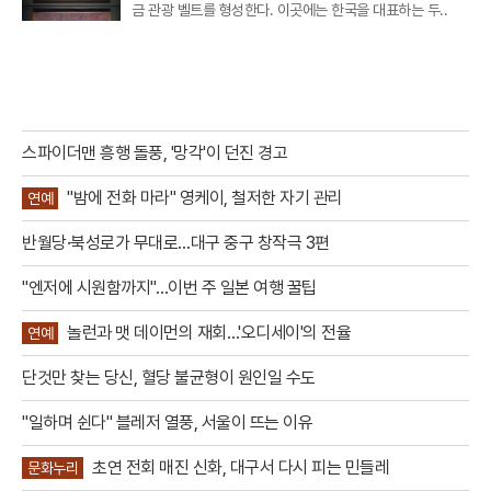
금 관광 벨트를 형성한다. 이곳에는 한국을 대표하는 두..
스파이더맨 흥행 돌풍, '망각'이 던진 경고
"밤에 전화 마라" 영케이, 철저한 자기 관리
연예
반월당·북성로가 무대로…대구 중구 창작극 3편
"엔저에 시원함까지"…이번 주 일본 여행 꿀팁
놀런과 맷 데이먼의 재회…'오디세이'의 전율
연예
단것만 찾는 당신, 혈당 불균형이 원인일 수도
"일하며 쉰다" 블레저 열풍, 서울이 뜨는 이유
초연 전회 매진 신화, 대구서 다시 피는 민들레
문화누리