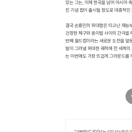
있는 그는, 이제 한국을 넘어 아시아 
진 기념 컵이 출시될 정도로 대중적인
결국 손흥민의 위대함은 타고난 재능보
건장한 체구와 옹이발 사이의 간극을 
번째 월드컵이라는 새로운 도전을 앞둔
발이 그려낼 위대한 궤적에 전 세계의
는 이번에도 가장 뜨겁게 그라운드를 
페
이
스
북
"공복혈당" 300넘는 심각 당뇨환자 '