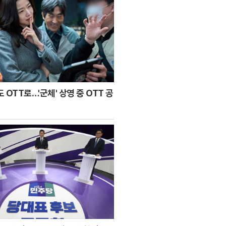
 OTT로…'군체' 상영 중 OTT 공