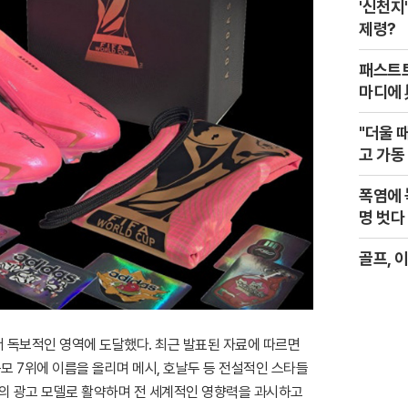
'신천지
제령?
패스트트
마디에 
"더울 
고 가동
폭염에 
명 벗다
골프, 이
 독보적인 영역에 도달했다. 최근 발표된 자료에 따르면
규모 7위에 이름을 올리며 메시, 호날두 등 전설적인 스타들
들의 광고 모델로 활약하며 전 세계적인 영향력을 과시하고