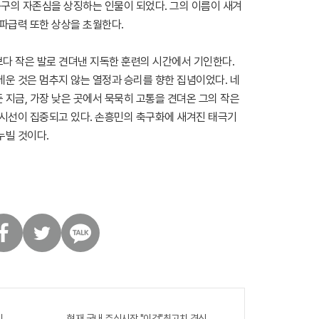
축구의 자존심을 상징하는 인물이 되었다. 그의 이름이 새겨
 파급력 또한 상상을 초월한다.
다 작은 발로 견뎌낸 지독한 훈련의 시간에서 기인한다.
메운 것은 멈추지 않는 열정과 승리를 향한 집념이었다. 네
 지금, 가장 낮은 곳에서 묵묵히 고통을 견뎌온 그의 작은
 시선이 집중되고 있다. 손흥민의 축구화에 새겨진 태극기
누빌 것이다.
트
카
위
카
터
오
톡
이것' 먹자마자..바로
현재 국내 주식시장 "이것"최고치 경신...당장 매수해라!!