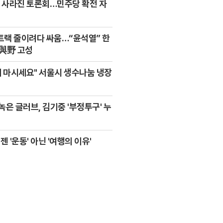
' 사라진 토론회…민주당 확전 자
랙 줄이려다 싸움…“윤석열” 한
與野 고성
때 마시세요" 서울시 생수나눔 냉장
녹은 글러브, 김기중 '부정투구' 누
젠 '운동' 아닌 '여행의 이유'