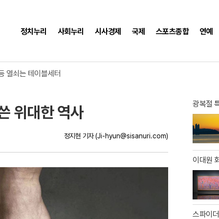
정치누리
사회누리
시사경제
국제
스포츠종합
연예
? 1236억 잭팟 터진다
반등 열쇠는 테이블세터
 맨유에 1-2 역전패 충격
? 1236억 잭팟 터진다
광복절 특
 쓴 위대한 역사
정지현 기자
(Ji-hyun@sisanuri.com)
이대원 
스파이더맨