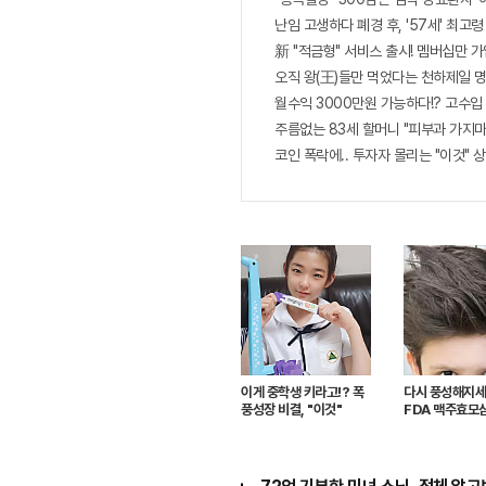
난임 고생하다 폐경 후, '57세' 최고
新 "적금형" 서비스 출시! 멤버십만 가
오직 왕(王)들만 먹었다는 천하제일 명약
월수익 3000만원 가능하다!? 고수입
주름없는 83세 할머니 "피부과 가지마
코인 폭락에.. 투자자 몰리는 "이것" 상
이게 중학생 키라고!? 폭
다시 풍성해지세
풍성장 비결, "이것"
FDA 맥주효모샴