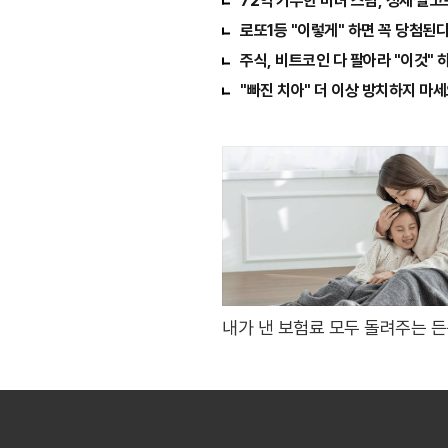
72억 기부한 미녀 스님, 정체 알고
로또1등 "이렇게" 하면 꼭 당첨된다!.
주식, 비트코인 다 팔아라 "이것" 
"빠진 치아" 더 이상 방치하지 마세
내가 낸 보험료 모두 돌려주는 
종신보험