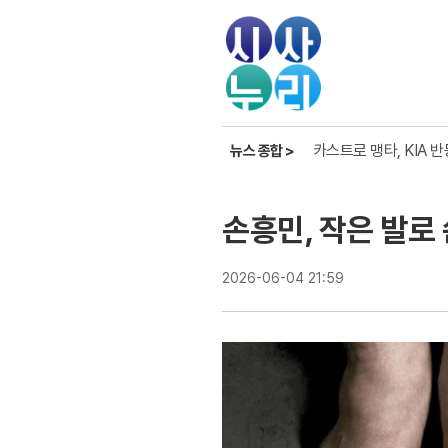
케인, 토트넘 복귀 거절
카스트로 맹타, KIA 
뉴스 종합 >
이강인 없는 아틀레티코,
케인, 토트넘 복귀 거절
손흥민, 작은 발로
2026-06-04 21:59