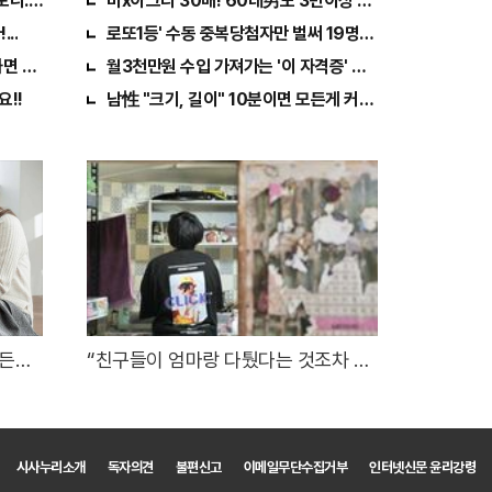
보니..충격!
비x아그라 30배! 60대男도 3번이상 불끈불끈!
..
로또1등' 수동 중복당첨자만 벌써 19명째 나왔다.
하면 큰돈 번다!
월3천만원 수입 가져가는 '이 자격증' 지원자 몰려!
요!!
남性 "크기, 길이" 10분이면 모든게 커져..화제!
든든한
“친구들이 엄마랑 다퉜다는 것조차 부
러워요”
시사누리소개
독자의견
불편신고
이메일무단수집거부
인터넷신문 윤리강령