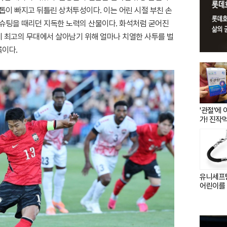
톱이 빠지고 뒤틀린 상처투성이다. 이는 어린 시절 부친 손
 슈팅을 때리던 지독한 노력의 산물이다. 화석처럼 굳어진
 최고의 무대에서 살아남기 위해 얼마나 치열한 사투를 벌
록이다.
'관절'에
가! 진작
요!
유니세프
어린이를