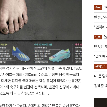
"
연예
리
반월당·
편
"엔저에 
놀
연예
전율
단것만 찾
"일하며 
문화누리
 경기력 뒤에는 신체적 조건의 역설이 숨어 있다. 183c
는 민들
 사이즈는 255~260mm 수준으로 성인 남성 평균보다
내 몸 망
는 미세한 감각을 극대화하는 핵심 동력이 되었다. 손흥민은
김혜준 '
사이즈의 축구화를 번갈아 선택하며, 발끝의 신경세포 하나
있도록 꽉 끼는 착용감을 고집한다.
독한 대가가 따랐다. 손흥민의 맨발은 반복된 슈팅 훈련과