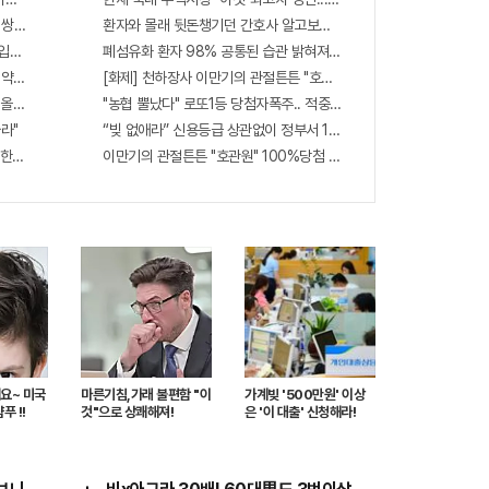
령 쌍둥이 출산?
환자와 몰래 뒷돈챙기던 간호사 알고보니.."충격"
입해도 "최신가전" 선착순 100% 무료 경품지원!!
폐섬유화 환자 98% 공통된 습관 밝혀져…충격
 "침향" 싹쓰리 완판!! 왜 난리났나 봤더니..경악!
[화제] 천하장사 이만기의 관절튼튼 "호관원" 100%당첨 혜택 난리나!
 올리는 이 "자격증"에 몰리는 이유 알고보니…
"농협 뿔났다" 로또1등 당첨자폭주.. 적중률87%
라"
“빚 없애라” 신용등급 상관없이 정부서 1억지원!
한가 포착해! 미리 투자..
이만기의 관절튼튼 "호관원" 100%당첨 혜택 난리나!!
요~ 미국
마른기침,가래 불편함 "이
가계빚 '500만원' 이상
푸 !!
것"으로 상쾌해져!
은 '이 대출' 신청해라!