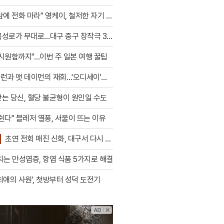
는 두..
밤에 전화 마라" 영케이, 철저한 자기 관
북성로가 무대로…대구 중구 창작극 3
시원함까지"…이번 주 일본 여행 꿀팁
런과 맷 데이먼의 재회…'오디세이'의
는 당신, 혈당 불균형이 원인일 수도
쉰다" 블레저 열풍, 서울이 뜨는 이유
초연 전회 매진 신화, 대구서 다시 피
레
치는 만성염증, 항염 식품 5가지로 해결
최애의 사원', 첫방부터 성덕 도전기