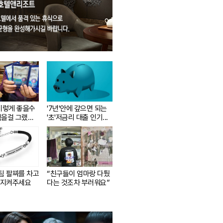
 이렇게 좋을수
'7년'안에 갚으면 되는
먹을걸 그랬어
'초'저금리 대출 인기...
팀 팔찌를 차고
“친구들이 엄마랑 다퉜
 지켜주세요
다는 것조차 부러워요”