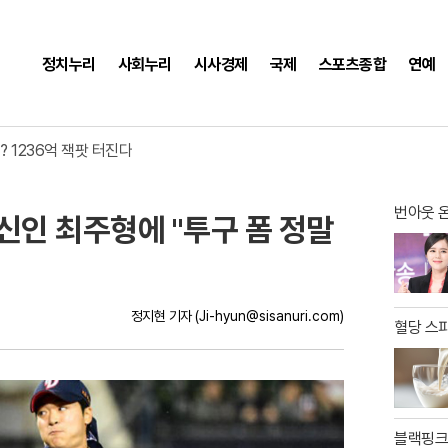
정치누리
사회누리
시사경제
국제
스포츠종합
연예
, 베테랑 김태군 가치 증명
? 1236억 잭팟 터진다
반등 열쇠는 테이블세터
, 베테랑 김태군 가치 증명
번아웃 온
 신인 최주형에 "투구 폼 정말
정지현 기자
(Ji-hyun@sisanuri.com)
혈당 스파
블랙핑크 