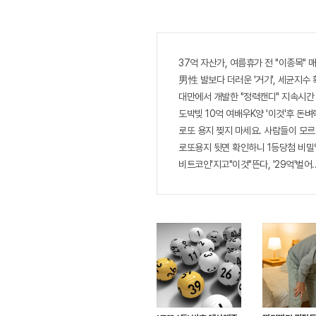
페
이
스
북
37억 자산가, 여름휴가 전 "이종목" 매
男性 발보다 더러운 '거기', 세균지수 
대만에서 개발한 "정력캔디" 지속시간 3일
도박빚 10억 여배우K양 '이것'후 돈벼락
로또 용지 찢지 마세요. 사람들이 모르는
로또용지 뒷면 확인하니 1등당첨 비밀
비트코인'지고"이것"뜬다, '29억'벌어.