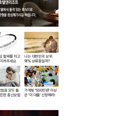
팀 팔찌를 차고
나는 대한민국 상위
 지켜주세요
몇% 상류층일까?
보험료 모두 돌
가계빚 '500만원' 이상
든든한 종신보험
은 '이 대출' 신청해라!