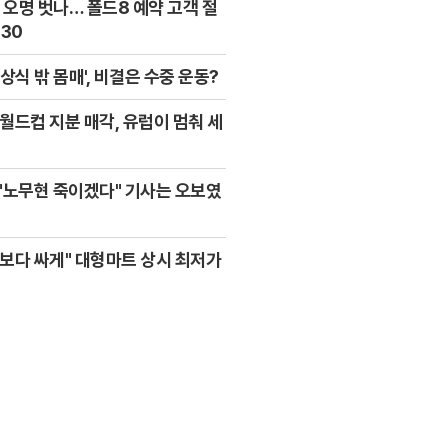
' 오명 벗나… 폴드8 예약 고객 절
030
'상식 밖 몸매', 비결은 수중 운동?
의 월드컵 지분 매각, 유럽이 멈춰 세
"노무현 죽이겠다" 기사는 오보였
보다 싸게" 대형마트 상시 최저가