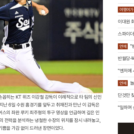
까지
여행여가
제 중
이대원 
스파이더맨
"
연예
리
반월당·
편
"엔저에 
놀
연예
전율
단것만 찾
꼽히는 KT 위즈 이강철 감독이 이례적으로 타 팀의 신인
지난 6일 수원 홈경기를 앞두고 취재진과 만난 이 감독은
"일하며 
어스의 좌완 루키 최주형의 투구 영상을 언급하며 깊은 인
팀의 전력을 분석하는 냉철한 수장의 위치를 잠시 내려놓고,
기쁨을 가감 없이 드러낸 장면이었다.