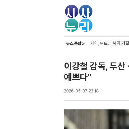
한준수 홀로서기엔 아직
케인, 토트넘 복귀 거절
뉴스 종합 >
카스트로 맹타, KIA 
한준수 홀로서기엔 아직
이강철 감독, 두산
예쁘다"
2026-05-07 22:18