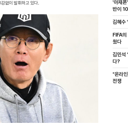
'아재폰
유감없이 발휘하고 있다.
반이 1
김혜수 
FIFA
웠다
김민석 
다?
"온라인
전쟁