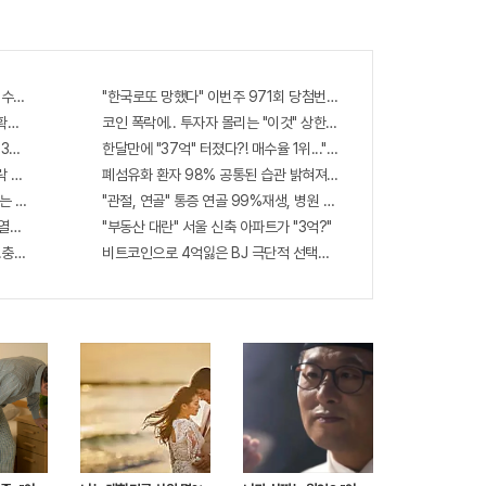
트
카
위
카
터
오
톡
수해라!! 한달
"한국로또 망했다" 이번주 971회 당첨번호 6자리 모두 유출...관계자 
확인해보니..충격!
코인 폭락에.. 투자자 몰리는 "이것" 상한가 포착해! 미리 투자..
!! 충격!!
한달만에 "37억" 터졌다?! 매수율 1위..."이종목" 당장사라!
 맞아..
폐섬유화 환자 98% 공통된 습관 밝혀져…충격
 3가지!!
"관절, 연골" 통증 연골 99%재생, 병원 안가도돼... "충격"
열쇠 발견돼
"부동산 대란" 서울 신축 아파트가 "3억?"
.충격!
비트코인으로 4억잃은 BJ 극단적 선택…충격!