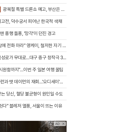
한 겉..
광복절 특별 드론쇼 예고, 부산은 축
회고전, 덕수궁서 피어난 한국적 색채
 흥행 돌풍, '망각'이 던진 경고
밤에 전화 마라" 영케이, 철저한 자기 관
북성로가 무대로…대구 중구 창작극 3
시원함까지"…이번 주 일본 여행 꿀팁
런과 맷 데이먼의 재회…'오디세이'의
는 당신, 혈당 불균형이 원인일 수도
쉰다" 블레저 열풍, 서울이 뜨는 이유