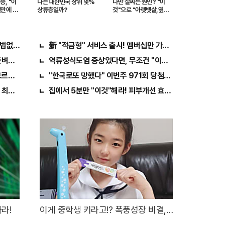
, "이
나는 대한민국 상위 몇%
나만 살찌는 원인? "이
일만에 완
상류층일까?
것"으로 "아랫뱃살,옆구
리" 다 빠진다!
비법없고 규칙만 지켰다!
新 "적금형" 서비스 출시! 멤버십만 가입해도 "최신가전" 선
벼락 맞아..
역류성식도염 증상있다면, 무조건 "이것"의심하세요. 간단
르는 3가지!!
"한국로또 망했다" 이번주 971회 당첨번호 6자리 모두 유출.
최소 1000배 이상 증가...충격!!
집에서 5분만 "이것"해라! 피부개선 효과가 바로 나타난다!
라!
이게 중학생 키라고!? 폭풍성장 비결,
"이것"