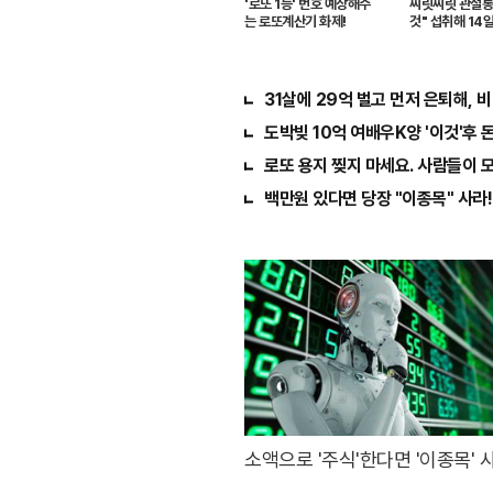
'로또 1등' 번호 예상해주
찌릿찌릿 관절통증
는 로또계산기 화제!
것" 섭취해 14
화
31살에 29억 벌고 먼저 은퇴해, 
도박빚 10억 여배우K양 '이것'후 돈
로또 용지 찢지 마세요. 사람들이 모
백만원 있다면 당장 "이종목" 사라! 
소액으로 '주식'한다면 '이종목' 사