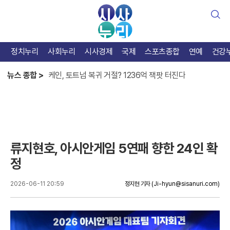
검
색
정치누리
사회누리
시사경제
국제
스포츠종합
연예
건강
한준수 홀로서기엔 아직, 베테랑 김태군 가치 증명
케인, 토트넘 복귀 거절? 1236억 잭팟 터진다
뉴스 종합 >
카스트로 맹타, KIA 반등 열쇠는 테이블세터
한준수 홀로서기엔 아직, 베테랑 김태군 가치 증명
류지현호, 아시안게임 5연패 향한 24인 확
정
2026-06-11 20:59
정지현 기자
(Ji-hyun@sisanuri.com)