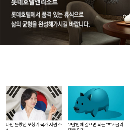
나만 몰랐던 보청기 국가 지원 소
'7년'안에 갚으면 되는 '초'저금리