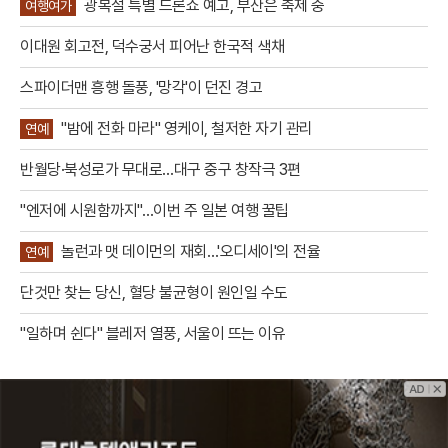
광복절 특별 드론쇼 예고, 부산은 축제 중
여행여가
이대원 회고전, 덕수궁서 피어난 한국적 색채
스파이더맨 흥행 돌풍, '망각'이 던진 경고
"밤에 전화 마라" 영케이, 철저한 자기 관리
연예
반월당·북성로가 무대로…대구 중구 창작극 3편
"엔저에 시원함까지"…이번 주 일본 여행 꿀팁
놀런과 맷 데이먼의 재회…'오디세이'의 전율
연예
단것만 찾는 당신, 혈당 불균형이 원인일 수도
"일하며 쉰다" 블레저 열풍, 서울이 뜨는 이유